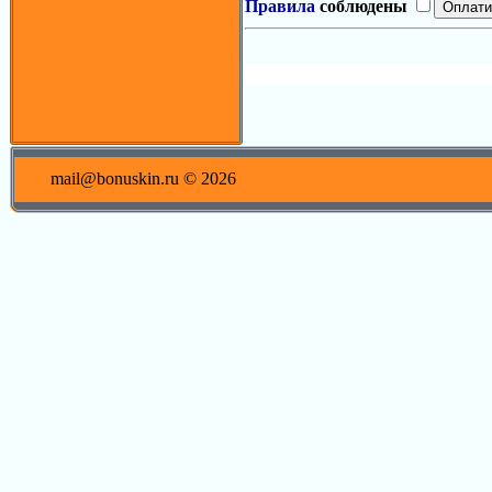
Правила
соблюдены
mail@bonuskin.ru
©
2026